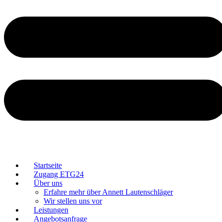
Startseite
Zugang ETG24
Über uns
Erfahre mehr über Annett Lautenschläger
Wir stellen uns vor
Leistungen
Angebotsanfrage